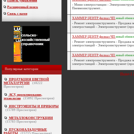
Панель управления
- Мини-электростанции - Электроинструме
Расширенный поиск
Пневмоинструмент...
Связь с нами
ХАММЕР ЦЕНТР филиал ЧП
новый
обновл
- Ремонт электроинструмента - Продажа 
электростанций - Электроинструмент (прод
ХАММЕР ЦЕНТР филиал ЧП
новый
обновл
- Ремонт электроинструмента - Продажа 
электростанций - Электроинструмент (прод
ХАММЕР ЦЕНТР филиал ЧП
новый
обновл
- Ремонт электроинструмента - Продажа 
электростанций - Электроинструмент (прод
Популярные категории
Назад
1
ПРОДУКЦИЯ ЦВЕТНОЙ
МЕТАЛЛУРГИИ
(
18222
Просмотров)
АСУ, проектирование,
технологии
(
15892
Просмотров)
ИНСТРУМЕНТЫ И ПРИБОРЫ
(
15789
Просмотров)
МЕТАЛЛОКОНСТРУКЦИИ
(
15783
Просмотров)
ПУСКОНАЛАДОЧНЫЕ
РАБОТЫ
(
15715
Просмотров)