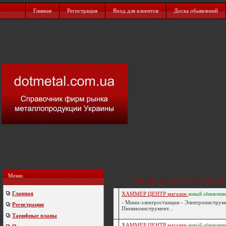
Главная
Регистрация
Вход для клиентов
Доска обьявлений
Меню
0-9
A-Z
А
Б
В
Г
Д
Е
Ё
Ж
З
И
Главная
ХАММЕР ЦЕНТР магазин
новый
обновлен
- Мини-электростанции - Электроинструме
Регистрация
Пневмоинструмент...
Тарифные планы
ХАММЕР ЦЕНТР магазин
новый
обновлен