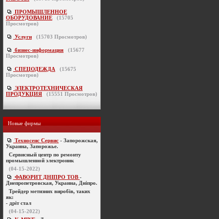
ПРОМЫШЛЕННОЕ
ОБОРУДОВАНИЕ
(
15705
Просмотров)
Услуги
(
15703
Просмотров)
бизнес-информация
(
15677
Просмотров)
СПЕЦОДЕЖДА
(
15675
Просмотров)
ЭЛЕКТРОТЕХНИЧЕСКАЯ
ПРОДУКЦИЯ
(
15551
Просмотров)
Новые фирмы
Техносенс Сервис
- Запорожская,
Украина, Запорожье.
Cервисный центр по ремонту
промышленной электроник
(04-15-2022)
ФАВОРИТ ДНІПРО ТОВ
-
Днепропетровская, Украина, Дніпро.
Трейдер метизних виробів, таких
як:
- дріт стал
(04-15-2022)