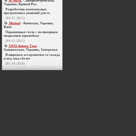
K-MINE
- Днепропетровская,
Украина, Кривой Рог.
Разработчик комплексных
программных решений для го
(04-15-2022)
Metipol
- Киевская, Украина,
Киев.
Окрашенная сталь с полимерным
покрытием европейско
(04-15-2022)
ООО фирма Тэра
-
Запорожская, Украина, Запорожье.
В широком ассортименте со склада
и под заказ более
(05-16-2018)