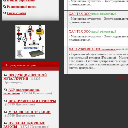
Панель управления
- Магнитные пускатели - Электродвигател
промышленные...
Расширенный поиск
Связь с нами
ХАЛ-ТЕХ ООО
новый
обновленный
- Магнитные пускатели - Электродвигател
промышленные...
ХАЛ-ТЕХ ООО
новый
обновленный
- Магнитные пускатели - Электродвигател
промышленные...
ХАЛА-УКРАИНА ООО компания
новый
об
- Сервисное обслуживание отопительных 
отопительной техники (Германия) - Монт
отопления - Системы центрального конди
вентиляции жилых и промышленных здани
Популярные категории
систем центральн...
ПРОДУКЦИЯ ЦВЕТНОЙ
Назад
МЕТАЛЛУРГИИ
(
18235
Просмотров)
АСУ, проектирование,
технологии
(
15904
Просмотров)
ИНСТРУМЕНТЫ И ПРИБОРЫ
(
15799
Просмотров)
МЕТАЛЛОКОНСТРУКЦИИ
(
15788
Просмотров)
ПУСКОНАЛАДОЧНЫЕ
РАБОТЫ
(
15723
Просмотров)