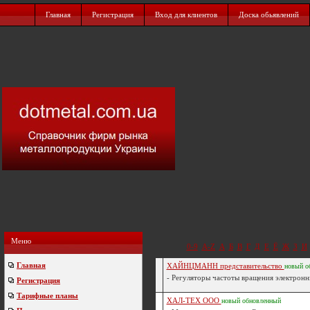
Главная
Регистрация
Вход для клиентов
Доска обьявлений
Меню
0-9
A-Z
А
Б
В
Г
Д
Е
Ё
Ж
З
И
Главная
ХАЙНЦМАНН представительство
новый
о
- Регуляторы частоты вращения электронны
Регистрация
Тарифные планы
ХАЛ-ТЕХ ООО
новый
обновленный