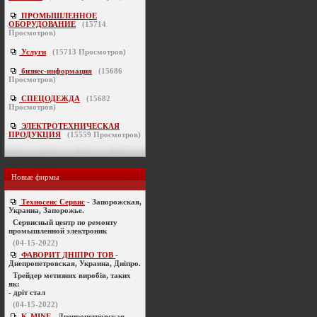
ПРОМЫШЛЕННОЕ
ОБОРУДОВАНИЕ
(
15714
Просмотров)
Услуги
(
15713
Просмотров)
бизнес-информация
(
15686
Просмотров)
СПЕЦОДЕЖДА
(
15682
Просмотров)
ЭЛЕКТРОТЕХНИЧЕСКАЯ
ПРОДУКЦИЯ
(
15559
Просмотров)
Новые фирмы
Техносенс Сервис
- Запорожская,
Украина, Запорожье.
Cервисный центр по ремонту
промышленной электроник
(04-15-2022)
ФАВОРИТ ДНІПРО ТОВ
-
Днепропетровская, Украина, Дніпро.
Трейдер метизних виробів, таких
як:
- дріт стал
(04-15-2022)
K-MINE
- Днепропетровская,