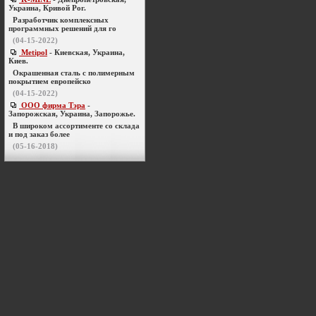
Украина, Кривой Рог.
Разработчик комплексных
программных решений для го
(04-15-2022)
Metipol
- Киевская, Украина,
Киев.
Окрашенная сталь с полимерным
покрытием европейско
(04-15-2022)
ООО фирма Тэра
-
Запорожская, Украина, Запорожье.
В широком ассортименте со склада
и под заказ более
(05-16-2018)