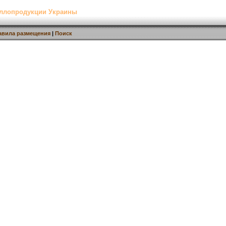
аллопродукции Украины
авила размещения
|
Поиск