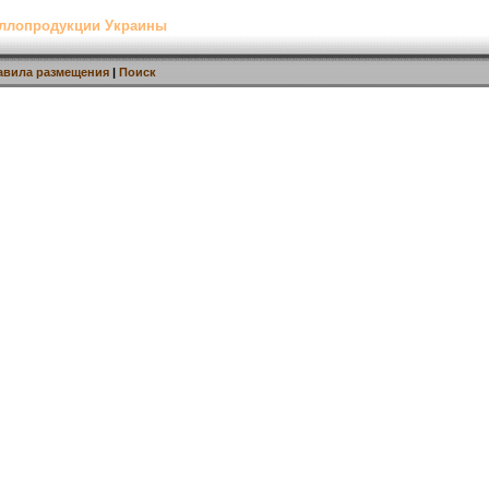
аллопродукции Украины
авила размещения
|
Поиск