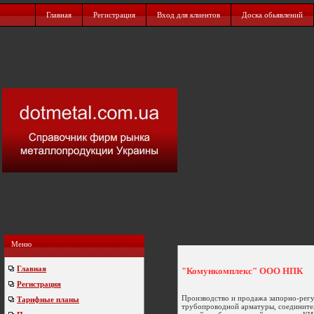
Главная
Регистрация
Вход для клиентов
Доска обьявлений
Меню
Главная
"Комункомплекс" ООО НПК
Регистрация
Производство и продажа запорно-ре
Тарифные планы
трубопроводной арматуры, соедините