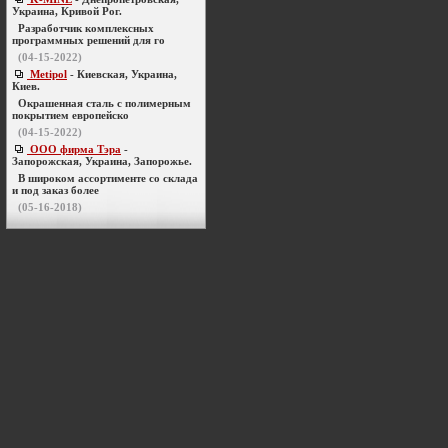
Украина, Кривой Рог.
Разработчик комплексных
программных решений для го
(04-15-2022)
Metipol
- Киевская, Украина,
Киев.
Окрашенная сталь с полимерным
покрытием европейско
(04-15-2022)
ООО фирма Тэра
-
Запорожская, Украина, Запорожье.
В широком ассортименте со склада
и под заказ более
(05-16-2018)