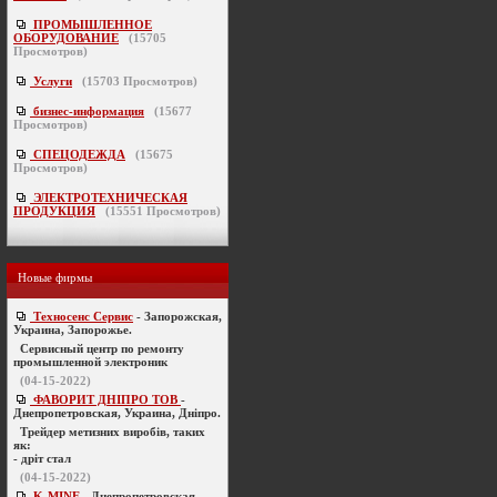
ПРОМЫШЛЕННОЕ
ОБОРУДОВАНИЕ
(
15705
Просмотров)
Услуги
(
15703
Просмотров)
бизнес-информация
(
15677
Просмотров)
СПЕЦОДЕЖДА
(
15675
Просмотров)
ЭЛЕКТРОТЕХНИЧЕСКАЯ
ПРОДУКЦИЯ
(
15551
Просмотров)
Новые фирмы
Техносенс Сервис
- Запорожская,
Украина, Запорожье.
Cервисный центр по ремонту
промышленной электроник
(04-15-2022)
ФАВОРИТ ДНІПРО ТОВ
-
Днепропетровская, Украина, Дніпро.
Трейдер метизних виробів, таких
як:
- дріт стал
(04-15-2022)
K-MINE
- Днепропетровская,