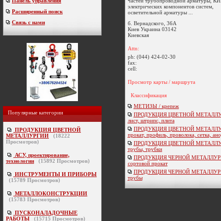
частей трубопроводной арматуры, К
Панель управления
электрических компонентов систем,
Расширенный поиск
осветительной арматуры ...
Связь с нами
б. Вернадского, 36А
Киев
Украина
03142
Киевская
Attn:
ph:
(044) 424-02-30
fax:
cell:
Просмотр карты / маршрута
Классификация
МЕТИЗЫ / крепеж
Популярные категории
ПРОДУКЦИЯ ЦВЕТНОЙ МЕТАЛЛУ
лист, штрипс, плита
ПРОДУКЦИЯ ЦВЕТНОЙ МЕТАЛЛУ
ПРОДУКЦИЯ ЦВЕТНОЙ
прокат, профиль, проволока, сетка, ан
МЕТАЛЛУРГИИ
(
18222
Просмотров)
ПРОДУКЦИЯ ЦВЕТНОЙ МЕТАЛЛУ
трубы, трубки
АСУ, проектирование,
ПРОДУКЦИЯ ЧЕРНОЙ МЕТАЛЛУРГ
технологии
(
15892
Просмотров)
сортовой прокат
ПРОДУКЦИЯ ЧЕРНОЙ МЕТАЛЛУРГ
ИНСТРУМЕНТЫ И ПРИБОРЫ
трубы
(
15789
Просмотров)
МЕТАЛЛОКОНСТРУКЦИИ
(
15783
Просмотров)
ПУСКОНАЛАДОЧНЫЕ
РАБОТЫ
(
15715
Просмотров)