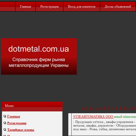
Главная
Регистрация
Вход для клиентов
Доска обьявлений
Меню
0-9
A-Z
А
Б
В
Г
Д
Е
Ё
Ж
З
И
Главная
УГЛЕАВТОМАТИКА ООО
новый
обновлен
- Продукция эл/техн., шкафы управления -
Регистрация
металла, шкафы, держатели - Оборудовани
под заказ - Резка, гибка, штамповка металла
Тарифные планы