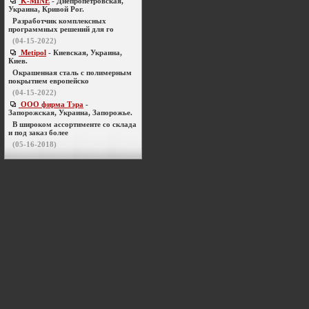
K-MINE
- Днепропетровская,
Украина, Кривой Рог.
Разработчик комплексных
программных решений для го
(04-15-2022)
Metipol
- Киевская, Украина,
Киев.
Окрашенная сталь с полимерным
покрытием европейско
(04-15-2022)
ООО фирма Тэра
-
Запорожская, Украина, Запорожье.
В широком ассортименте со склада
и под заказ более
(05-16-2018)