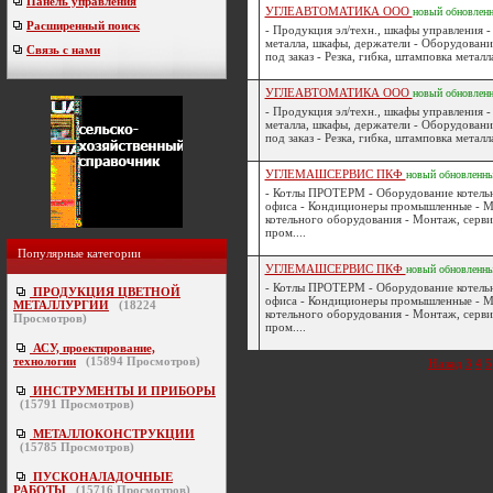
Панель управления
УГЛЕАВТОМАТИКА ООО
новый
обновлен
Расширенный поиск
- Продукция эл/техн., шкафы управления -
металла, шкафы, держатели - Оборудовани
Связь с нами
под заказ - Резка, гибка, штамповка металла
УГЛЕАВТОМАТИКА ООО
новый
обновлен
- Продукция эл/техн., шкафы управления -
металла, шкафы, держатели - Оборудовани
под заказ - Резка, гибка, штамповка металла
УГЛЕМАШСЕРВИС ПКФ
новый
обновленн
- Котлы ПРОТЕРМ - Оборудование котельн
офиса - Кондиционеры промышленные - М
котельного оборудования - Монтаж, серв
пром....
Популярные категории
УГЛЕМАШСЕРВИС ПКФ
новый
обновленн
- Котлы ПРОТЕРМ - Оборудование котельн
ПРОДУКЦИЯ ЦВЕТНОЙ
офиса - Кондиционеры промышленные - М
МЕТАЛЛУРГИИ
(
18224
котельного оборудования - Монтаж, серв
Просмотров)
пром....
АСУ, проектирование,
технологии
(
15894
Просмотров)
Назад
3
4
5
ИНСТРУМЕНТЫ И ПРИБОРЫ
(
15791
Просмотров)
МЕТАЛЛОКОНСТРУКЦИИ
(
15785
Просмотров)
ПУСКОНАЛАДОЧНЫЕ
РАБОТЫ
(
15716
Просмотров)