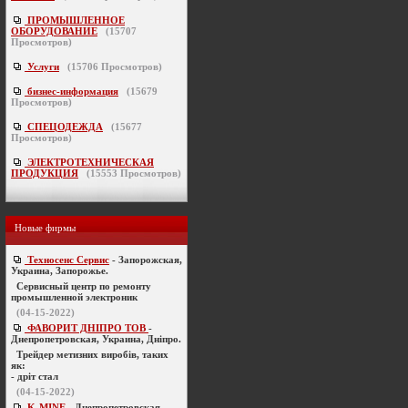
ПРОМЫШЛЕННОЕ
ОБОРУДОВАНИЕ
(
15707
Просмотров)
Услуги
(
15706
Просмотров)
бизнес-информация
(
15679
Просмотров)
СПЕЦОДЕЖДА
(
15677
Просмотров)
ЭЛЕКТРОТЕХНИЧЕСКАЯ
ПРОДУКЦИЯ
(
15553
Просмотров)
Новые фирмы
Техносенс Сервис
- Запорожская,
Украина, Запорожье.
Cервисный центр по ремонту
промышленной электроник
(04-15-2022)
ФАВОРИТ ДНІПРО ТОВ
-
Днепропетровская, Украина, Дніпро.
Трейдер метизних виробів, таких
як:
- дріт стал
(04-15-2022)
K-MINE
- Днепропетровская,