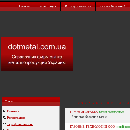
Главная
Регистрация
Вход для клиентов
Доска обьявлений
Меню
0-9
A-Z
А
Б
В
Г
Д
Е
Ё
Ж
З
И
Главная
ГАЗОВАЯ СЛУЖБА
новый
обновленный
- Заправка баллонов газом...
Регистрация
Тарифные планы
ГАЗОВЫЕ ТЕХНОЛОГИИ ООО
новый
обн