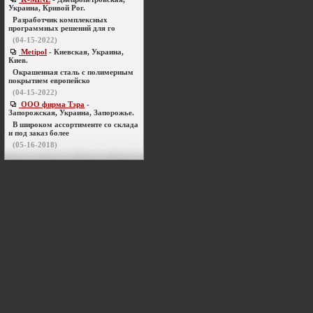
Украина, Кривой Рог.
Разработчик комплексных
программных решений для го
(04-15-2022)
Metipol
- Киевская, Украина,
Киев.
Окрашенная сталь с полимерным
покрытием европейско
(04-15-2022)
ООО фирма Тэра
-
Запорожская, Украина, Запорожье.
В широком ассортименте со склада
и под заказ более
(05-16-2018)