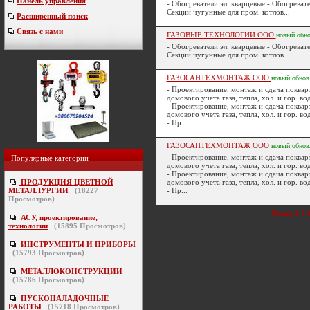
Панель управления
- Обогреватели эл. кварцевые - Обогреват
Секции чугунные для пром. котлов...
Расширенный поиск
Связь с нами
ГАЗОВЫЕ ТЕХНОЛОГИИ ООО
новый
обн
- Обогреватели эл. кварцевые - Обогреват
Секции чугунные для пром. котлов...
ГАЗОСАНТЕХМОНТАЖ ООО
новый
обнов
- Проектирование, монтаж и сдача поквар
домового учета газа, тепла, хол. и гор. в
- Проектирование, монтаж и сдача поквар
домового учета газа, тепла, хол. и гор. в
- Пр...
ГАЗОСАНТЕХМОНТАЖ ООО
новый
обнов
- Проектирование, монтаж и сдача поквар
Популярные категории
домового учета газа, тепла, хол. и гор. в
- Проектирование, монтаж и сдача поквар
ПРОДУКЦИЯ ЦВЕТНОЙ
домового учета газа, тепла, хол. и гор. в
МЕТАЛЛУРГИИ
(
18227
- Пр...
Просмотров)
Назад
2
3
АСУ, проектирование,
технологии
(
15895
Просмотров)
ИНСТРУМЕНТЫ И ПРИБОРЫ
(
15793
Просмотров)
МЕТАЛЛОКОНСТРУКЦИИ
(
15786
Просмотров)
ПУСКОНАЛАДОЧНЫЕ
РАБОТЫ
(
15718
Просмотров)