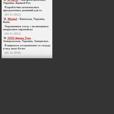
Украина, Кривой Рог.
Разработчик комплексных
программных решений для го
(04-15-2022)
Metipol
- Киевская, Украина,
Киев.
Окрашенная сталь с полимерным
покрытием европейско
(04-15-2022)
ООО фирма Тэра
-
Запорожская, Украина, Запорожье.
В широком ассортименте со склада
и под заказ более
(05-16-2018)