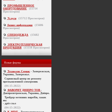
ПРОМЫШЛЕННОЕ
ОБОРУДОВАНИЕ
(
15714
Просмотров)
Услуги
(
15712
Просмотров)
бизнес-информация
(
15686
Просмотров)
СПЕЦОДЕЖДА
(
15682
Просмотров)
ЭЛЕКТРОТЕХНИЧЕСКАЯ
ПРОДУКЦИЯ
(
15558
Просмотров)
Новые фирмы
Техносенс Сервис
- Запорожская,
Украина, Запорожье.
Cервисный центр по ремонту
промышленной электроник
(04-15-2022)
ФАВОРИТ ДНІПРО ТОВ
-
Днепропетровская, Украина, Дніпро.
Трейдер метизних виробів, таких
як:
- дріт стал
(04-15-2022)
K-MINE
- Днепропетровская,