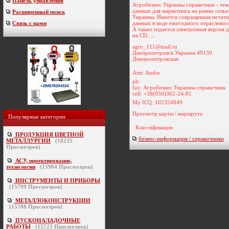
Панель управления
Агробизнес Украины справочник - тем
данных для маркетинга на рынке сель
Расширенный поиск
Украины. Имеется сокращенная печатн
данных в виде ежегодного отраслевог
Связь с нами
А также издается электронная версия 
на CD. ...
agro_111@mail.ru
Днепропетровск Украина 49130
Днепропетровская
Attn: Andre
ph:
fax: Агробизнес Украины справочник
cell: +38(050)362-24-81
My ICQ: 102354849
Просмотр карты / маршрута
Популярные категории
Классификация
ПРОДУКЦИЯ ЦВЕТНОЙ
бизнес-информация / справочники
МЕТАЛЛУРГИИ
(
18235
Просмотров)
АСУ, проектирование,
технологии
(
15904
Просмотров)
ИНСТРУМЕНТЫ И ПРИБОРЫ
(
15799
Просмотров)
МЕТАЛЛОКОНСТРУКЦИИ
(
15788
Просмотров)
ПУСКОНАЛАДОЧНЫЕ
РАБОТЫ
(
15723
Просмотров)