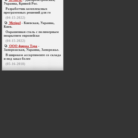
Украина, Кривой Рог.
Разработчик комплексных
программных решений для го
(04-15-2022)
Metipol
- Киевская, Украина,
Киев.
Окрашенная сталь с полимерным
покрытием европейско
(04-15-2022)
ООО фирма Тэра
-
Запорожская, Украина, Запорожье.
В широком ассортименте со склада
и под заказ более
(05-16-2018)