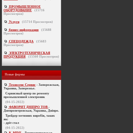
ПРОМЫШЛЕННОЕ
ОБОРУДОВАНИЕ
(
15716
Просмотров)
Услуги
(
15714
Просмотров)
бизнес-информация
(
15688
Просмотров)
СПЕЦОДЕЖДА
(
15683
Просмотров)
ЭЛЕКТРОТЕХНИЧЕСКАЯ
ПРОДУКЦИЯ
(
15560
Просмотров)
Новые фирмы
Техносенс Сервис
- Запорожская,
Украина, Запорожье.
Cервисный центр по ремонту
промышленной электроник
(04-15-2022)
ФАВОРИТ ДНІПРО ТОВ
-
Днепропетровская, Украина, Дніпро.
Трейдер метизних виробів, таких
як:
- дріт стал
(04-15-2022)
K-MINE
- Днепропетровская,