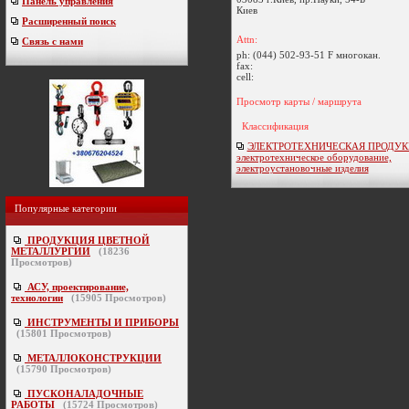
Панель управления
Киев
Расширенный поиск
Attn:
Связь с нами
ph:
(044) 502-93-51 F многокан.
fax:
cell:
Просмотр карты / маршрута
Классификация
ЭЛЕКТРОТЕХНИЧЕСКАЯ ПРОДУК
электротехническое оборудование,
электроустановочные изделия
Популярные категории
ПРОДУКЦИЯ ЦВЕТНОЙ
МЕТАЛЛУРГИИ
(
18236
Просмотров)
АСУ, проектирование,
технологии
(
15905
Просмотров)
ИНСТРУМЕНТЫ И ПРИБОРЫ
(
15801
Просмотров)
МЕТАЛЛОКОНСТРУКЦИИ
(
15790
Просмотров)
ПУСКОНАЛАДОЧНЫЕ
РАБОТЫ
(
15724
Просмотров)