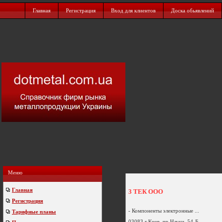
Главная
Регистрация
Вход для клиентов
Доска обьявлений
Меню
Главная
3 ТЕК ООО
Регистрация
- Компоненты электронные ...
Тарифные планы
03083 г.Киев, пр.Науки, 54-Б