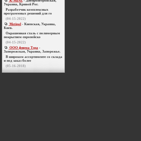
K-MINE
- Днепропетровская,
Украина, Кривой Рог.
Разработчик комплексных
программных решений для го
(04-15-2022)
Metipol
- Киевская, Украина,
Киев.
Окрашенная сталь с полимерным
покрытием европейско
(04-15-2022)
ООО фирма Тэра
-
Запорожская, Украина, Запорожье.
В широком ассортименте со склада
и под заказ более
(05-16-2018)