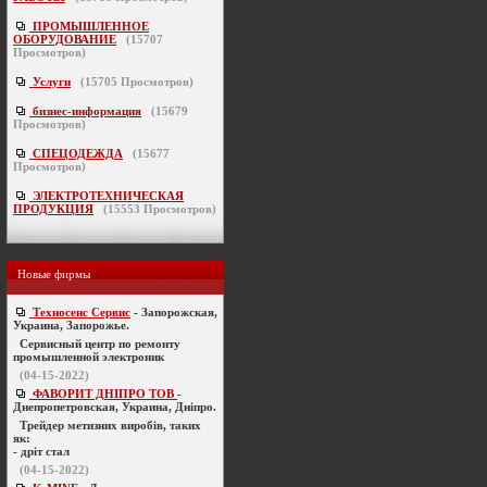
ПРОМЫШЛЕННОЕ
ОБОРУДОВАНИЕ
(
15707
Просмотров)
Услуги
(
15705
Просмотров)
бизнес-информация
(
15679
Просмотров)
СПЕЦОДЕЖДА
(
15677
Просмотров)
ЭЛЕКТРОТЕХНИЧЕСКАЯ
ПРОДУКЦИЯ
(
15553
Просмотров)
Новые фирмы
Техносенс Сервис
- Запорожская,
Украина, Запорожье.
Cервисный центр по ремонту
промышленной электроник
(04-15-2022)
ФАВОРИТ ДНІПРО ТОВ
-
Днепропетровская, Украина, Дніпро.
Трейдер метизних виробів, таких
як:
- дріт стал
(04-15-2022)