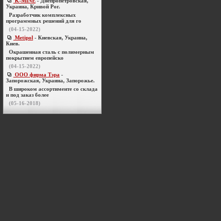
K-MINE
- Днепропетровская,
Украина, Кривой Рог.
Разработчик комплексных
программных решений для го
(04-15-2022)
Metipol
- Киевская, Украина,
Киев.
Окрашенная сталь с полимерным
покрытием европейско
(04-15-2022)
ООО фирма Тэра
-
Запорожская, Украина, Запорожье.
В широком ассортименте со склада
и под заказ более
(05-16-2018)