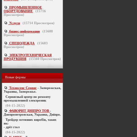
ПРОМЫШЛЕННОЕ
ОБОРУДОВАНИЕ
(
15716
Просмотров)
Услуги
(
15714
Просмотров)
бизнес-информация
(
15688
Просмотров)
СПЕЦОДЕЖДА
(
15683
Просмотров)
ЭЛЕКТРОТЕХНИЧЕСКАЯ
ПРОДУКЦИЯ
(
15560
Просмотров)
Новые фирмы
Техносенс Сервис
- Запорожская,
Украина, Запорожье.
Cервисный центр по ремонту
промышленной электроник
(04-15-2022)
ФАВОРИТ ДНІПРО ТОВ
-
Днепропетровская, Украина, Дніпро.
Трейдер метизних виробів, таких
як:
- дріт стал
(04-15-2022)