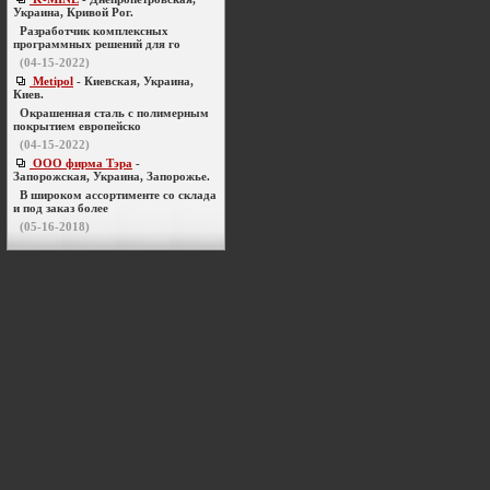
Украина, Кривой Рог.
Разработчик комплексных
программных решений для го
(04-15-2022)
Metipol
- Киевская, Украина,
Киев.
Окрашенная сталь с полимерным
покрытием европейско
(04-15-2022)
ООО фирма Тэра
-
Запорожская, Украина, Запорожье.
В широком ассортименте со склада
и под заказ более
(05-16-2018)