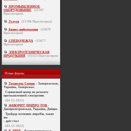
ПРОМЫШЛЕННОЕ
ОБОРУДОВАНИЕ
(
15707
Просмотров)
Услуги
(
15706
Просмотров)
бизнес-информация
(
15679
Просмотров)
СПЕЦОДЕЖДА
(
15677
Просмотров)
ЭЛЕКТРОТЕХНИЧЕСКАЯ
ПРОДУКЦИЯ
(
15553
Просмотров)
Новые фирмы
Техносенс Сервис
- Запорожская,
Украина, Запорожье.
Cервисный центр по ремонту
промышленной электроник
(04-15-2022)
ФАВОРИТ ДНІПРО ТОВ
-
Днепропетровская, Украина, Дніпро.
Трейдер метизних виробів, таких
як:
- дріт стал
(04-15-2022)
K-MINE
- Днепропетровская,