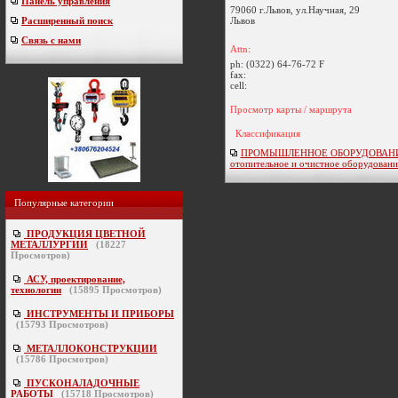
Панель управления
79060 г.Львов, ул.Научная, 29
Львов
Расширенный поиск
Связь с нами
Attn:
ph:
(0322) 64-76-72 F
fax:
cell:
Просмотр карты / маршрута
Классификация
ПРОМЫШЛЕННОЕ ОБОРУДОВАНИЕ /
отопительное и очистное оборудовани
Популярные категории
ПРОДУКЦИЯ ЦВЕТНОЙ
МЕТАЛЛУРГИИ
(
18227
Просмотров)
АСУ, проектирование,
технологии
(
15895
Просмотров)
ИНСТРУМЕНТЫ И ПРИБОРЫ
(
15793
Просмотров)
МЕТАЛЛОКОНСТРУКЦИИ
(
15786
Просмотров)
ПУСКОНАЛАДОЧНЫЕ
РАБОТЫ
(
15718
Просмотров)