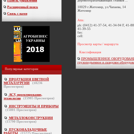
деревообрабатывающих станков ...
Панель управления
10029 г.Житомир, ул.Чапаева, 14
Расширенный поиск
Житомир
Связь с нами
Attn:
ph:
(0412) 41-37-54, 41-34-94 F, 41-88
41-39-55
fax:
cell:
Просмотр карты / маршрута
Классификация
ПРОМЫШЛЕННОЕ ОБОРУДОВАНИ
грузоподъемное и складское оборудов
Популярные категории
ПРОДУКЦИЯ ЦВЕТНОЙ
МЕТАЛЛУРГИИ
(
18236
Просмотров)
АСУ, проектирование,
технологии
(
15905
Просмотров)
ИНСТРУМЕНТЫ И ПРИБОРЫ
(
15801
Просмотров)
МЕТАЛЛОКОНСТРУКЦИИ
(
15790
Просмотров)
ПУСКОНАЛАДОЧНЫЕ
РАБОТЫ
(
15725
Просмотров)