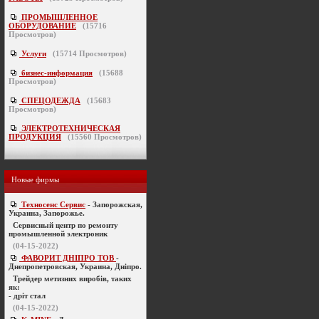
ПРОМЫШЛЕННОЕ
ОБОРУДОВАНИЕ
(
15716
Просмотров)
Услуги
(
15714
Просмотров)
бизнес-информация
(
15688
Просмотров)
СПЕЦОДЕЖДА
(
15683
Просмотров)
ЭЛЕКТРОТЕХНИЧЕСКАЯ
ПРОДУКЦИЯ
(
15560
Просмотров)
Новые фирмы
Техносенс Сервис
- Запорожская,
Украина, Запорожье.
Cервисный центр по ремонту
промышленной электроник
(04-15-2022)
ФАВОРИТ ДНІПРО ТОВ
-
Днепропетровская, Украина, Дніпро.
Трейдер метизних виробів, таких
як:
- дріт стал
(04-15-2022)