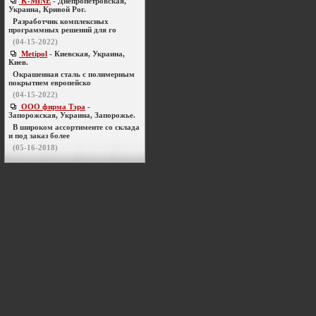
K-MINE
- Днепропетровская,
Украина, Кривой Рог.
Разработчик комплексных
программных решений для го
(04-15-2022)
Metipol
- Киевская, Украина,
Киев.
Окрашенная сталь с полимерным
покрытием европейско
(04-15-2022)
ООО фирма Тэра
-
Запорожская, Украина, Запорожье.
В широком ассортименте со склада
и под заказ более
(05-16-2018)