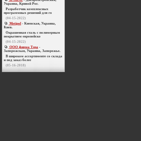
Украина, Кривой Рог.
Разработчик комплексных
программных решений для го
(04-15-2022)
Metipol
- Киевская, Украина,
Киев.
Окрашенная сталь с полимерным
покрытием европейско
(04-15-2022)
ООО фирма Тэра
-
Запорожская, Украина, Запорожье.
В широком ассортименте со склада
и под заказ более
(05-16-2018)