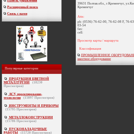
Панель управления
39631 Полтав.обл., г.Кременчуг, ул.Ки
Кременчуг
Расширенный поиск
Связь с нами
Attn:
ph:
(0536) 76-62-00, 76-62-08 F, 76-63
03-54
fax:
cell:
Просмотр карты / маршрута
Классификация
ПРОМЫШЛЕННОЕ ОБОРУДОВАНИЕ 
шахтное оборудование
Популярные категории
ПРОДУКЦИЯ ЦВЕТНОЙ
МЕТАЛЛУРГИИ
(
18230
Просмотров)
АСУ, проектирование,
технологии
(
15897
Просмотров)
ИНСТРУМЕНТЫ И ПРИБОРЫ
(
15795
Просмотров)
МЕТАЛЛОКОНСТРУКЦИИ
(
15786
Просмотров)
ПУСКОНАЛАДОЧНЫЕ
РАБОТЫ
(
15720
Просмотров)