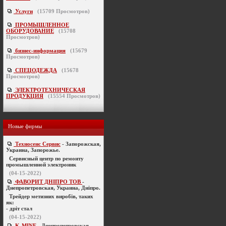
Услуги
(
15709
Просмотров)
ПРОМЫШЛЕННОЕ
ОБОРУДОВАНИЕ
(
15708
Просмотров)
бизнес-информация
(
15679
Просмотров)
СПЕЦОДЕЖДА
(
15678
Просмотров)
ЭЛЕКТРОТЕХНИЧЕСКАЯ
ПРОДУКЦИЯ
(
15554
Просмотров)
Новые фирмы
Техносенс Сервис
- Запорожская,
Украина, Запорожье.
Cервисный центр по ремонту
промышленной электроник
(04-15-2022)
ФАВОРИТ ДНІПРО ТОВ
-
Днепропетровская, Украина, Дніпро.
Трейдер метизних виробів, таких
як:
- дріт стал
(04-15-2022)
K-MINE
- Днепропетровская,