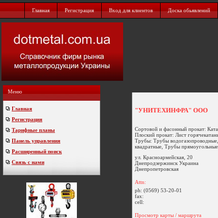
Главная
Регистрация
Вход для клиентов
Доска обьявлений
Меню
Главная
"УНИТЕХИНФРА" ООО
Регистрация
Сортовой и фасонный прокат: Катан
Тарифные планы
Плоский прокат: Лист горячекатан
Трубы: Трубы водогазопроводные,
Панель управления
квадратные, Трубы прямоугольные 
Расширенный поиск
ул. Красноармейская, 20
Связь с нами
Днепродзержинск
Украина
Днепропетровская
Attn:
ph:
(0569) 53-20-01
fax:
cell:
Просмотр карты / маршрута