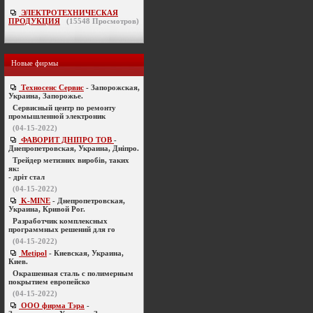
ЭЛЕКТРОТЕХНИЧЕСКАЯ
ПРОДУКЦИЯ
(
15548
Просмотров)
Новые фирмы
Техносенс Сервис
- Запорожская,
Украина, Запорожье.
Cервисный центр по ремонту
промышленной электроник
(04-15-2022)
ФАВОРИТ ДНІПРО ТОВ
-
Днепропетровская, Украина, Дніпро.
Трейдер метизних виробів, таких
як:
- дріт стал
(04-15-2022)
K-MINE
- Днепропетровская,
Украина, Кривой Рог.
Разработчик комплексных
программных решений для го
(04-15-2022)
Metipol
- Киевская, Украина,
Киев.
Окрашенная сталь с полимерным
покрытием европейско
(04-15-2022)
ООО фирма Тэра
-