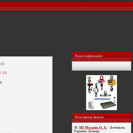
Поиск информации
[0]
й [0]
ие
Популярные фирмы
ЧП Мельник О. А.
- Донецкая,
Украина, Донецк.