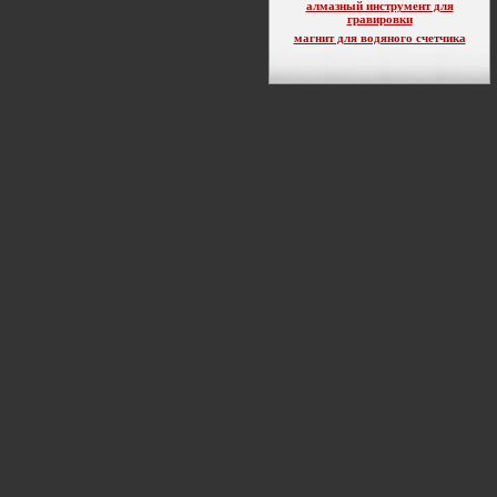
алмазный инструмент для
гравировки
магнит для водяного счетчика