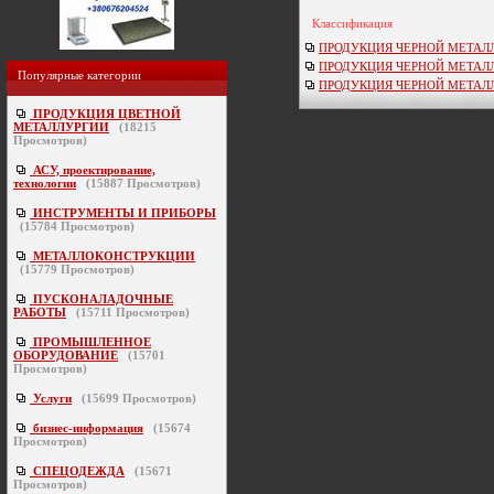
Классификация
ПРОДУКЦИЯ ЧЕРНОЙ МЕТАЛЛУР
ПРОДУКЦИЯ ЧЕРНОЙ МЕТАЛЛУ
Популярные категории
ПРОДУКЦИЯ ЧЕРНОЙ МЕТАЛЛУР
ПРОДУКЦИЯ ЦВЕТНОЙ
МЕТАЛЛУРГИИ
(
18215
Просмотров)
АСУ, проектирование,
технологии
(
15887
Просмотров)
ИНСТРУМЕНТЫ И ПРИБОРЫ
(
15784
Просмотров)
МЕТАЛЛОКОНСТРУКЦИИ
(
15779
Просмотров)
ПУСКОНАЛАДОЧНЫЕ
РАБОТЫ
(
15711
Просмотров)
ПРОМЫШЛЕННОЕ
ОБОРУДОВАНИЕ
(
15701
Просмотров)
Услуги
(
15699
Просмотров)
бизнес-информация
(
15674
Просмотров)
СПЕЦОДЕЖДА
(
15671
Просмотров)