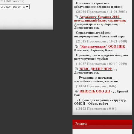
(160 голосов)
Поставка и сервисное
обслуживание весового и силои
(
26266
Просмотров с 11-06-2009)
Агробизнес Украины 2019 -
всеукраинский бизнес-справочник
-
Днепропетровская, Украина,
Днепропетровск.
Справочник агрофирм -
информационный печатный спра
(
21815
Просмотров с 10-21-2008)
"Комункомплекс" ООО НПК
-
Киевская, Украина, Киев.
Производство и продажа запорно-
регулирующей трубоп
(
10287
Просмотров с 02-19-2009)
ЮТАС-ДНЕПР НПФ
- , ,
Днепропетровск.
- Рукавицы и перчатки
маслобензостойкие, кислотос
(
10184
Просмотров с 0-0-)
ЮНОСТЬ ООО ДП
- , , Кривой
Рог.
- Обувь для охранных структур
ОМОН - Обувь рабоч
(
10102
Просмотров с 0-0-)
Реклама