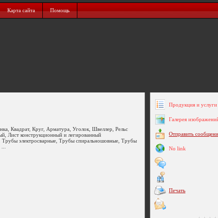
Карта сайта
Помощь
Продукция и услуги 
Галерея изображени
ка, Квадрат, Круг, Арматура, Уголок, Швеллер, Рельс
Отправить сообщен
ый, Лист конструкционный и легированный
 Трубы электросварные, Трубы спиральношовные, Трубы
...
No link
Печать