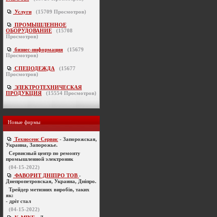
Услуги
(
15709
Просмотров)
ПРОМЫШЛЕННОЕ
ОБОРУДОВАНИЕ
(
15708
Просмотров)
бизнес-информация
(
15679
Просмотров)
СПЕЦОДЕЖДА
(
15677
Просмотров)
ЭЛЕКТРОТЕХНИЧЕСКАЯ
ПРОДУКЦИЯ
(
15554
Просмотров)
Новые фирмы
Техносенс Сервис
- Запорожская,
Украина, Запорожье.
Cервисный центр по ремонту
промышленной электроник
(04-15-2022)
ФАВОРИТ ДНІПРО ТОВ
-
Днепропетровская, Украина, Дніпро.
Трейдер метизних виробів, таких
як:
- дріт стал
(04-15-2022)