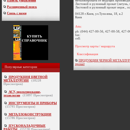
металлопроката от ведущих производи
Панель управления
Листовой и рулонный прокат (латунь, 
Расширенный поиск
Листовой и рулонный прокат нерж., оцин
Связь с нами
04128 г.Киев, ул.Туполева, 18, к.2
Киев
Attn:
ph:
(044) 427-00-56, 427-00-58, 427-0
fax:
cell:
Просмотр карты / маршрута
Классификация
ПРОДУКЦИЯ ЧЕРНОЙ МЕТАЛЛУРГИ
прокат
Популярные категории
ПРОДУКЦИЯ ЦВЕТНОЙ
МЕТАЛЛУРГИИ
(
18228
Просмотров)
АСУ, проектирование,
технологии
(
15897
Просмотров)
ИНСТРУМЕНТЫ И ПРИБОРЫ
(
15795
Просмотров)
МЕТАЛЛОКОНСТРУКЦИИ
(
15786
Просмотров)
ПУСКОНАЛАДОЧНЫЕ
РАБОТЫ
(
15720
Просмотров)