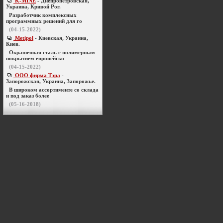
K-MINE
- Днепропетровская,
Украина, Кривой Рог.
Разработчик комплексных
программных решений для го
(04-15-2022)
Metipol
- Киевская, Украина,
Киев.
Окрашенная сталь с полимерным
покрытием европейско
(04-15-2022)
ООО фирма Тэра
-
Запорожская, Украина, Запорожье.
В широком ассортименте со склада
и под заказ более
(05-16-2018)