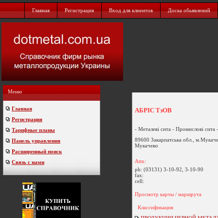
Главная
Регистрация
Вход для клиентов
Доска обьявлений
Меню
Главная
АБРІС ТзОВ
Регистрация
- Металеві сита - Промислові сита 
Тарифные планы
89600 Закарпатська обл., м.Мукачев
Панель управления
Мукачево
Расширенный поиск
Attn:
Связь с нами
ph:
(03131) 3-10-92, 3-10-90
fax:
cell:
Просмотр карты / маршрута
Классификация
ПРОДУКЦИЯ ЧЕРНОЙ МЕТАЛЛУР