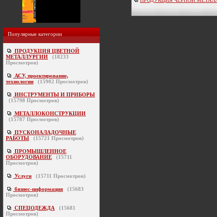
Популярные категории
ПРОДУКЦИЯ ЦВЕТНОЙ
МЕТАЛЛУРГИИ
(
18233
Просмотров)
АСУ, проектирование,
технологии
(
15902
Просмотров)
ИНСТРУМЕНТЫ И ПРИБОРЫ
(
15798
Просмотров)
МЕТАЛЛОКОНСТРУКЦИИ
(
15787
Просмотров)
ПУСКОНАЛАДОЧНЫЕ
РАБОТЫ
(
15721
Просмотров)
ПРОМЫШЛЕННОЕ
ОБОРУДОВАНИЕ
(
15711
Просмотров)
Услуги
(
15711
Просмотров)
бизнес-информация
(
15683
Просмотров)
СПЕЦОДЕЖДА
(
15681
Просмотров)