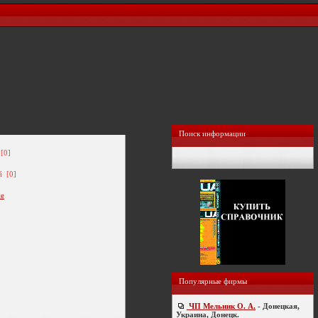
Поиск информации
[0]
й [0]
ие
Популярные фирмы
ЧП Мельник О. А.
- Донецкая,
Украина, Донецк.