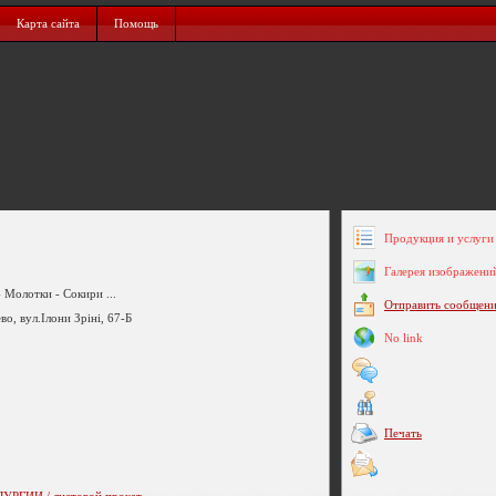
Карта сайта
Помощь
Продукция и услуги 
Галерея изображени
- Молотки - Сокири ...
Отправить сообщен
о, вул.Ілони Зріні, 67-Б
No link
Печать
ГИИ / листовой прокат