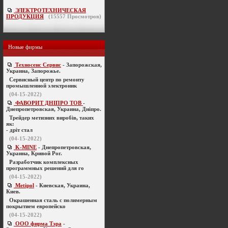
ЭЛЕКТРОТЕХНИЧЕСКАЯ
ПРОДУКЦИЯ
(
15557
Просмотров)
Новые фирмы
Техносенс Сервис
- Запорожская,
Украина, Запорожье.
Cервисный центр по ремонту
промышленной электроник
(04-15-2022)
ФАВОРИТ ДНІПРО ТОВ
-
Днепропетровская, Украина, Дніпро.
Трейдер метизних виробів, таких
як:
- дріт стал
(04-15-2022)
K-MINE
- Днепропетровская,
Украина, Кривой Рог.
Разработчик комплексных
программных решений для го
(04-15-2022)
Metipol
- Киевская, Украина,
Киев.
Окрашенная сталь с полимерным
покрытием европейско
(04-15-2022)
ООО фирма Тэра
-