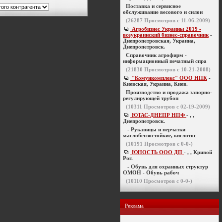
Поставка и сервисное
обслуживание весового и силои
(
26287
Просмотров с 11-06-2009)
Агробизнес Украины 2019 -
всеукраинский бизнес-справочник
-
Днепропетровская, Украина,
Днепропетровск.
Справочник агрофирм -
информационный печатный спра
(
21830
Просмотров с 10-21-2008)
"Комункомплекс" ООО НПК
-
Киевская, Украина, Киев.
Производство и продажа запорно-
регулирующей трубоп
(
10311
Просмотров с 02-19-2009)
ЮТАС-ДНЕПР НПФ
- , ,
Днепропетровск.
- Рукавицы и перчатки
маслобензостойкие, кислотос
(
10191
Просмотров с 0-0-)
ЮНОСТЬ ООО ДП
- , , Кривой
Рог.
- Обувь для охранных структур
ОМОН - Обувь рабоч
(
10110
Просмотров с 0-0-)
Реклама