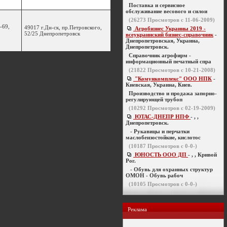
Поставка и сервисное
обслуживание весового и силои
(
26273
Просмотров с 11-06-2009)
-69,
49017 г.Дн-ск, пр.Петровского,
Агробизнес Украины 2019 -
52/25 Днепропетровск
всеукраинский бизнес-справочник
-
Днепропетровская, Украина,
Днепропетровск.
Справочник агрофирм -
информационный печатный спра
(
21822
Просмотров с 10-21-2008)
"Комункомплекс" ООО НПК
-
Киевская, Украина, Киев.
Производство и продажа запорно-
регулирующей трубоп
(
10292
Просмотров с 02-19-2009)
ЮТАС-ДНЕПР НПФ
- , ,
Днепропетровск.
- Рукавицы и перчатки
маслобензостойкие, кислотос
(
10187
Просмотров с 0-0-)
ЮНОСТЬ ООО ДП
- , , Кривой
Рог.
- Обувь для охранных структур
ОМОН - Обувь рабоч
(
10105
Просмотров с 0-0-)
Реклама