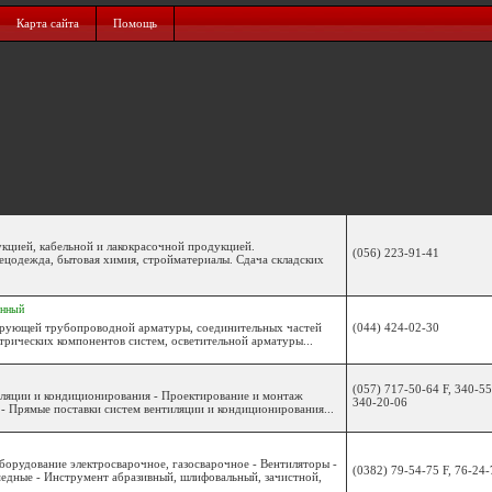
Карта сайта
Помощь
кцией, кабельной и лакокрасочной продукцией.
(056) 223-91-41
цодежда, бытовая химия, стройматериалы. Сдача складских
енный
ирующей трубопроводной арматуры, соединительных частей
(044) 424-02-30
рических компонентов систем, осветительной арматуры...
(057) 717-50-64 F, 340-55
иляции и кондиционирования - Проектирование и монтаж
340-20-06
- Прямые поставки систем вентиляции и кондиционирования...
борудование электросварочное, газосварочное - Вентиляторы -
(0382) 79-54-75 F, 76-24-
медные - Инструмент абразивный, шлифовальный, зачистной,