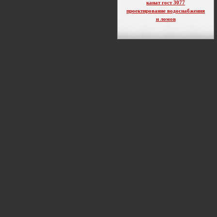
канат гост 3077
проектирование водоснабжения
н ломов