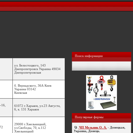
Поиск информации
ул. Белостоцкого, 143
Днепропетровск Украина 49034
Днепропетровская
б. Вернадского, 36А Киев
Украина 03142
Киевская
-16,
61072 г.Харьков, ул.23 Августа,
6, к. 131 Харьков
Популярные фирмы
29000 г.Хмельницкий,
72
ЧП Мельник О. А.
- Донецкая,
ул.Свободы, 70, к.112
Украина, Донецк.
Хмельницкий