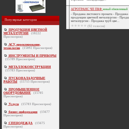
АГРОТРАНС ЧП ПКФ
новый
обновленный
- Продажа листового проката - Продажа
продукции цветной металлургии - Прода
Популярные категории
металлургии - Продажа труб цве...
(92 голосов)
ПРОДУКЦИЯ ЦВЕТНОЙ
МЕТАЛЛУРГИИ
(
18222
Просмотров)
АСУ, проектирование,
технологии
(
15892
Просмотров)
ИНСТРУМЕНТЫ И ПРИБОРЫ
(
15789
Просмотров)
МЕТАЛЛОКОНСТРУКЦИИ
(
15783
Просмотров)
ПУСКОНАЛАДОЧНЫЕ
РАБОТЫ
(
15715
Просмотров)
ПРОМЫШЛЕННОЕ
ОБОРУДОВАНИЕ
(
15705
Просмотров)
Услуги
(
15703
Просмотров)
бизнес-информация
(
15677
Просмотров)
СПЕЦОДЕЖДА
(
15675
Просмотров)