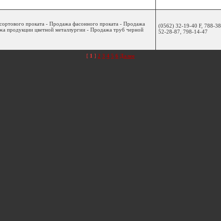
 сортового проката - Продажа фасонного проката - Продажа
(0562) 32-19-40 F, 788-38
жа продукции цветной металлургии - Продажа труб черной
52-28-87, 798-14-47
[
1
]
2
3
4
5
6
Далее