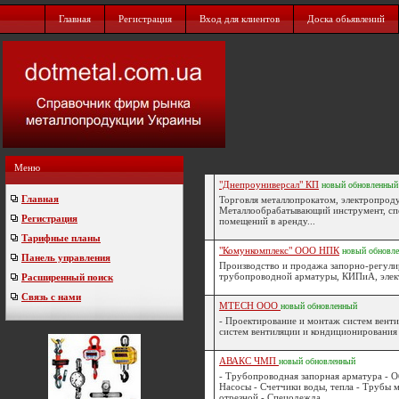
Главная
Регистрация
Вход для клиентов
Доска обьявлений
Меню
"Днепроуниверсал" КП
новый
обновленный
Главная
Торговля металлопрокатом, электропроду
Металлообрабатывающий инструмент, спе
Регистрация
помещений в аренду...
Тарифные планы
"Комункомплекс" ООО НПК
новый
обновл
Панель управления
Производство и продажа запорно-регул
трубопроводной арматуры, КИПиА, элект
Расширенный поиск
Связь с нами
MTECH ООО
новый
обновленный
- Проектирование и монтаж систем вент
систем вентиляции и кондиционирования 
АВАКС ЧМП
новый
обновленный
- Трубопроводная запорная арматура - О
Насосы - Счетчики воды, тепла - Трубы 
отрезной - Спецодежда...