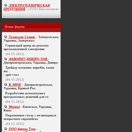
ЭЛЕКТРОТЕХНИЧЕСКАЯ
ПРОДУКЦИЯ
(
15551
Просмотров)
Новые фирмы
Техносенс Сервис
- Запорожская,
Украина, Запорожье.
Cервисный центр по ремонту
промышленной электроник
(04-15-2022)
ФАВОРИТ ДНІПРО ТОВ
-
Днепропетровская, Украина, Дніпро.
Трейдер метизних виробів, таких
як:
- дріт стал
(04-15-2022)
K-MINE
- Днепропетровская,
Украина, Кривой Рог.
Разработчик комплексных
программных решений для го
(04-15-2022)
Metipol
- Киевская, Украина,
Киев.
Окрашенная сталь с полимерным
покрытием европейско
(04-15-2022)
ООО фирма Тэра
-