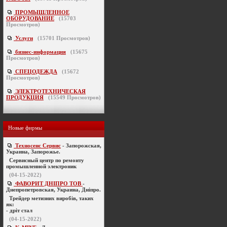
ПРОМЫШЛЕННОЕ
ОБОРУДОВАНИЕ
(
15703
Просмотров)
Услуги
(
15701
Просмотров)
бизнес-информация
(
15675
Просмотров)
СПЕЦОДЕЖДА
(
15672
Просмотров)
ЭЛЕКТРОТЕХНИЧЕСКАЯ
ПРОДУКЦИЯ
(
15549
Просмотров)
Новые фирмы
Техносенс Сервис
- Запорожская,
Украина, Запорожье.
Cервисный центр по ремонту
промышленной электроник
(04-15-2022)
ФАВОРИТ ДНІПРО ТОВ
-
Днепропетровская, Украина, Дніпро.
Трейдер метизних виробів, таких
як:
- дріт стал
(04-15-2022)