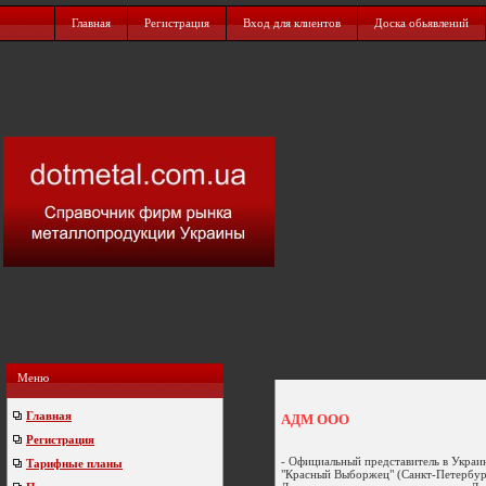
Главная
Регистрация
Вход для клиентов
Доска обьявлений
Меню
Главная
АДМ ООО
Регистрация
- Официальный представитель в Украин
Тарифные планы
"Красный Выборжец" (Санкт-Петербург