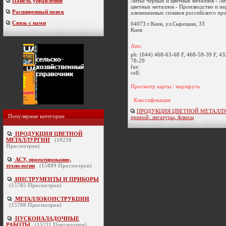
Литье черных и цветных металлов - Ли
Панель управления
цветных металлов - Производство и пе
Расширенный поиск
алюминиевых сплавов российского про 
Связь с нами
04073 г.Киев, ул.Сырецкая, 33
Киев
Attn:
ph:
(044) 468-63-68 F, 468-59-39 F, 43
78-29
fax:
cell:
Просмотр карты / маршрута
Классификация
ПРОДУКЦИЯ ЦВЕТНОЙ МЕТАЛЛУРГ
Популярные категории
припой, лигатуры, флюсы
ПРОДУКЦИЯ ЦВЕТНОЙ
МЕТАЛЛУРГИИ
(
18218
Просмотров)
АСУ, проектирование,
технологии
(
15889
Просмотров)
ИНСТРУМЕНТЫ И ПРИБОРЫ
(
15785
Просмотров)
МЕТАЛЛОКОНСТРУКЦИИ
(
15780
Просмотров)
ПУСКОНАЛАДОЧНЫЕ
РАБОТЫ
(
15711
Просмотров)