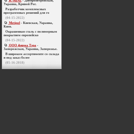
K-MINE
- Днепропетровская,
Украина, Кривой Рог.
Разработчик комплексных
программных решений для го
(04-15-2022)
Metipol
- Киевская, Украина,
Киев.
Окрашенная сталь с полимерным
покрытием европейско
(04-15-2022)
ООО фирма Тэра
-
Запорожская, Украина, Запорожье.
В широком ассортименте со склада
и под заказ более
(05-16-2018)