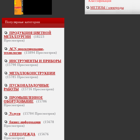
Классификация
МЕТИЗЫ / электроды
Популярные категории
ПРОДУКЦИЯ ЦВЕТНОЙ
МЕТАЛЛУРГИИ
(
18223
Просмотров)
АСУ, проектирование,
технологии
(
15894
Просмотров)
ИНСТРУМЕНТЫ И ПРИБОРЫ
(
15790
Просмотров)
МЕТАЛЛОКОНСТРУКЦИИ
(
15785
Просмотров)
ПУСКОНАЛАДОЧНЫЕ
РАБОТЫ
(
15716
Просмотров)
ПРОМЫШЛЕННОЕ
ОБОРУДОВАНИЕ
(
15706
Просмотров)
Услуги
(
15704
Просмотров)
бизнес-информация
(
15678
Просмотров)
СПЕЦОДЕЖДА
(
15676
Просмотров)