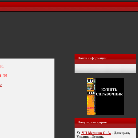
Поиск информации
[0]
й [0]
ие
Популярные фирмы
ЧП Мельник О. А.
- Донецкая,
Украина, Донецк.