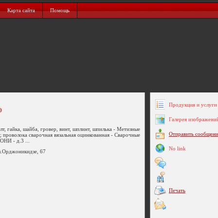
Карта сайта
Помощь
Продукция и услуги 
О
Галерея изображени
, гайка, шайба, гровер, винт, шплинт, шпилька - Метизные
Отправить сообщен
"; проволока сварочная вязальная оцинкованная - Сварочные
НИ - д.3 ...
No link
ул.Орджоникидзе, 67
Печать