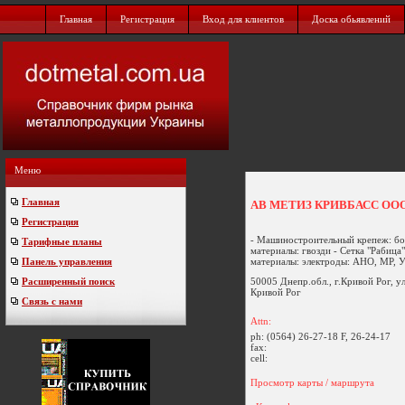
Главная
Регистрация
Вход для клиентов
Доска обьявлений
Меню
Главная
АВ МЕТИЗ КРИВБАСС ОО
Регистрация
- Машиностроительный крепеж: болт
Тарифные планы
материалы: гвозди - Сетка "Рабица
материалы: электроды: АНО, МР, УО
Панель управления
50005 Днепр.обл., г.Кривой Рог, 
Расширенный поиск
Кривой Рог
Связь с нами
Attn:
ph:
(0564) 26-27-18 F, 26-24-17
fax:
cell:
Просмотр карты / маршрута