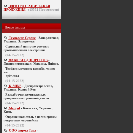
ЭЛЕКТРОТЕХНИЧЕСКАЯ
ПРОДУКЦИЯ
(
15552
Просмотров)
Новые фирмы
Техносенс Сервис
- Запорожская,
Украина, Запорожье.
Cервисный центр по ремонту
промышленной электроник
(04-15-2022)
ФАВОРИТ ДНІПРО ТОВ
-
Днепропетровская, Украина, Дніпро.
Трейдер метизних виробів, таких
як:
- дріт стал
(04-15-2022)
K-MINE
- Днепропетровская,
Украина, Кривой Рог.
Разработчик комплексных
программных решений для го
(04-15-2022)
Metipol
- Киевская, Украина,
Киев.
Окрашенная сталь с полимерным
покрытием европейско
(04-15-2022)
ООО фирма Тэра
-