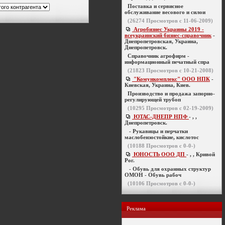
Поставка и сервисное
обслуживание весового и силои
(
26274
Просмотров с 11-06-2009)
Агробизнес Украины 2019 -
всеукраинский бизнес-справочник
-
Днепропетровская, Украина,
Днепропетровск.
Справочник агрофирм -
информационный печатный спра
(
21823
Просмотров с 10-21-2008)
"Комункомплекс" ООО НПК
-
Киевская, Украина, Киев.
Производство и продажа запорно-
регулирующей трубоп
(
10295
Просмотров с 02-19-2009)
ЮТАС-ДНЕПР НПФ
- , ,
Днепропетровск.
- Рукавицы и перчатки
маслобензостойкие, кислотос
(
10188
Просмотров с 0-0-)
ЮНОСТЬ ООО ДП
- , , Кривой
Рог.
- Обувь для охранных структур
ОМОН - Обувь рабоч
(
10106
Просмотров с 0-0-)
Реклама