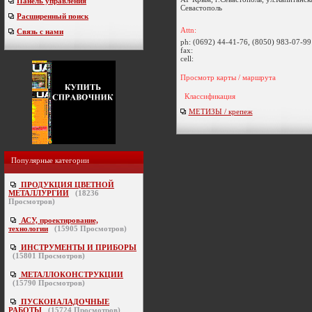
Панель управления
Севастополь
Расширенный поиск
Attn:
Связь с нами
ph:
(0692) 44-41-76, (8050) 983-07-99
fax:
cell:
Просмотр карты / маршрута
Классификация
МЕТИЗЫ / крепеж
Популярные категории
ПРОДУКЦИЯ ЦВЕТНОЙ
МЕТАЛЛУРГИИ
(
18236
Просмотров)
АСУ, проектирование,
технологии
(
15905
Просмотров)
ИНСТРУМЕНТЫ И ПРИБОРЫ
(
15801
Просмотров)
МЕТАЛЛОКОНСТРУКЦИИ
(
15790
Просмотров)
ПУСКОНАЛАДОЧНЫЕ
РАБОТЫ
(
15724
Просмотров)