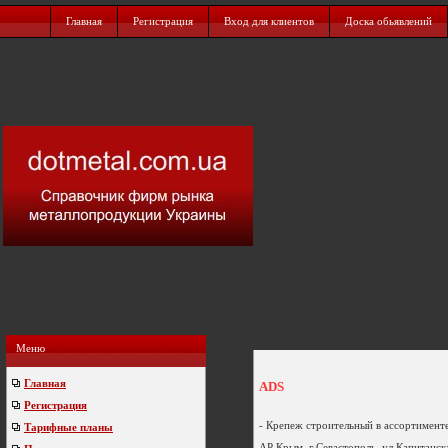
Главная
Регистрация
Вход для клиентов
Доска обьявлений
Меню
Главная
ADS
Регистрация
- Крепеж строительный в ассортименте 
Тарифные планы
АР Крым, г.Севастополь, ул.Капитанска