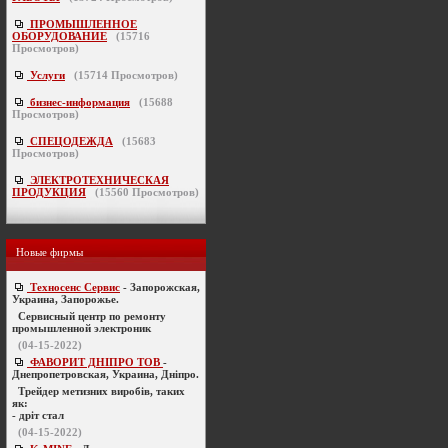
ПРОМЫШЛЕННОЕ
ОБОРУДОВАНИЕ
(
15716
Просмотров)
Услуги
(
15714
Просмотров)
бизнес-информация
(
15688
Просмотров)
СПЕЦОДЕЖДА
(
15683
Просмотров)
ЭЛЕКТРОТЕХНИЧЕСКАЯ
ПРОДУКЦИЯ
(
15560
Просмотров)
Новые фирмы
Техносенс Сервис
- Запорожская,
Украина, Запорожье.
Cервисный центр по ремонту
промышленной электроник
(04-15-2022)
ФАВОРИТ ДНІПРО ТОВ
-
Днепропетровская, Украина, Дніпро.
Трейдер метизних виробів, таких
як:
- дріт стал
(04-15-2022)