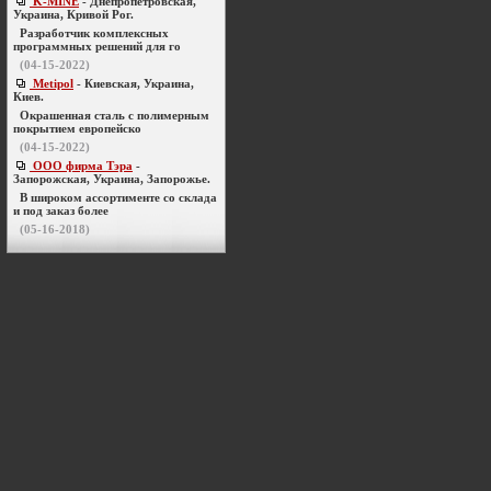
K-MINE
- Днепропетровская,
Украина, Кривой Рог.
Разработчик комплексных
программных решений для го
(04-15-2022)
Metipol
- Киевская, Украина,
Киев.
Окрашенная сталь с полимерным
покрытием европейско
(04-15-2022)
ООО фирма Тэра
-
Запорожская, Украина, Запорожье.
В широком ассортименте со склада
и под заказ более
(05-16-2018)