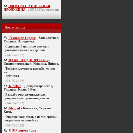
ЭЛЕКТРОТЕХНИЧЕСКАЯ
ПРОДУКЦИЯ
(
15556
Просмотров)
Новые фирмы
Техносенс Сервис
- Запорожская,
Украина, Запорожье.
Cервисный центр по ремонту
промышленной электроник
(04-15-2022)
ФАВОРИТ ДНІПРО ТОВ
-
Днепропетровская, Украина, Дніпро.
Трейдер метизних виробів, таких
як:
- дріт стал
(04-15-2022)
K-MINE
- Днепропетровская,
Украина, Кривой Рог.
Разработчик комплексных
программных решений для го
(04-15-2022)
Metipol
- Киевская, Украина,
Киев.
Окрашенная сталь с полимерным
покрытием европейско
(04-15-2022)
ООО фирма Тэра
-