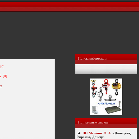
Поиск информации
[0]
й [0]
ие
Популярные фирмы
ЧП Мельник О. А.
- Донецкая,
Украина, Донецк.