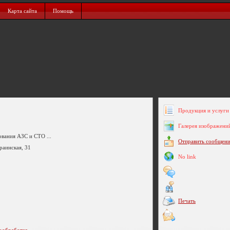
Карта сайта
Помощь
Продукция и услуги 
Галерея изображени
вания АЗС и СТО ...
Отправить сообщен
раинская, 31
No link
Печать
обработка