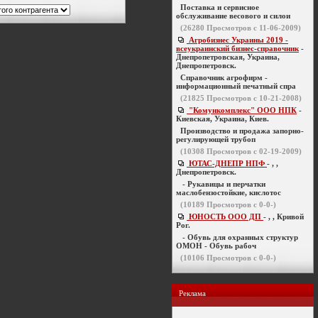
Поставка и сервисное
обслуживание весового и силои
(
26280
Просмотров с 11-06-2009)
Агробизнес Украины 2019 -
всеукраинский бизнес-справочник
-
Днепропетровская, Украина,
Днепропетровск.
Справочник агрофирм -
информационный печатный спра
(
21825
Просмотров с 10-21-2008)
"Комункомплекс" ООО НПК
-
Киевская, Украина, Киев.
Производство и продажа запорно-
регулирующей трубоп
(
10308
Просмотров с 02-19-2009)
ЮТАС-ДНЕПР НПФ
- , ,
Днепропетровск.
- Рукавицы и перчатки
маслобензостойкие, кислотос
(
10189
Просмотров с 0-0-)
ЮНОСТЬ ООО ДП
- , , Кривой
Рог.
- Обувь для охранных структур
ОМОН - Обувь рабоч
(
10106
Просмотров с 0-0-)
Реклама