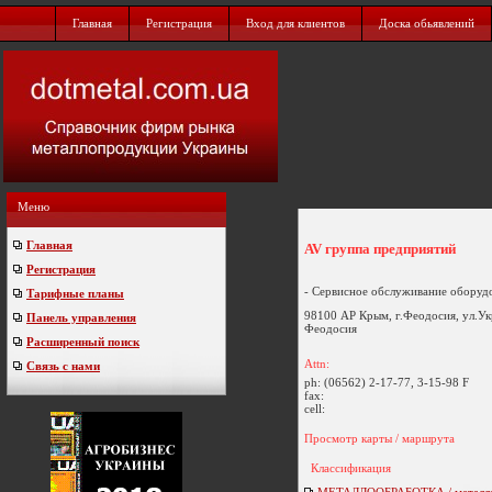
Главная
Регистрация
Вход для клиентов
Доска обьявлений
Меню
Главная
AV группа предприятий
Регистрация
- Сервисное обслуживание оборудо
Тарифные планы
98100 АР Крым, г.Феодосия, ул.Ук
Панель управления
Феодосия
Расширенный поиск
Attn:
Связь с нами
ph:
(06562) 2-17-77, 3-15-98 F
fax:
cell:
Просмотр карты / маршрута
Классификация
МЕТАЛЛООБРАБОТКА / металло