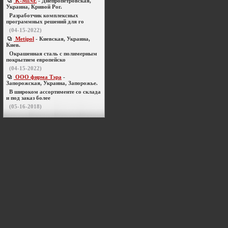
K-MINE
- Днепропетровская,
Украина, Кривой Рог.
Разработчик комплексных
программных решений для го
(04-15-2022)
Metipol
- Киевская, Украина,
Киев.
Окрашенная сталь с полимерным
покрытием европейско
(04-15-2022)
ООО фирма Тэра
-
Запорожская, Украина, Запорожье.
В широком ассортименте со склада
и под заказ более
(05-16-2018)