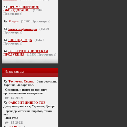
ПРОМЫШЛЕННОЕ
ОБОРУДОВАНИЕ
(
15707
Просмотров)
Услуги
(
15705
Просмотров)
бизнес-информация
(
15679
Просмотров)
СПЕЦОДЕЖДА
(
15677
Просмотров)
ЭЛЕКТРОТЕХНИЧЕСКАЯ
ПРОДУКЦИЯ
(
15553
Просмотров)
Новые фирмы
Техносенс Сервис
- Запорожская,
Украина, Запорожье.
Cервисный центр по ремонту
промышленной электроник
(04-15-2022)
ФАВОРИТ ДНІПРО ТОВ
-
Днепропетровская, Украина, Дніпро.
Трейдер метизних виробів, таких
як:
- дріт стал
(04-15-2022)