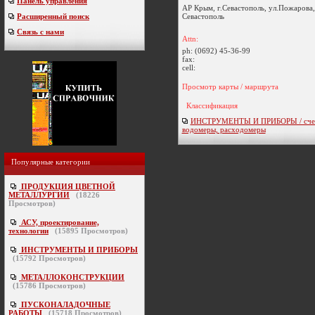
Панель управления
АР Крым, г.Севастополь, ул.Пожарова,
Севастополь
Расширенный поиск
Связь с нами
Attn:
ph:
(0692) 45-36-99
fax:
cell:
Просмотр карты / маршрута
Классификация
ИНСТРУМЕНТЫ И ПРИБОРЫ / счет
водомеры, расходомеры
Популярные категории
ПРОДУКЦИЯ ЦВЕТНОЙ
МЕТАЛЛУРГИИ
(
18226
Просмотров)
АСУ, проектирование,
технологии
(
15895
Просмотров)
ИНСТРУМЕНТЫ И ПРИБОРЫ
(
15792
Просмотров)
МЕТАЛЛОКОНСТРУКЦИИ
(
15786
Просмотров)
ПУСКОНАЛАДОЧНЫЕ
РАБОТЫ
(
15718
Просмотров)