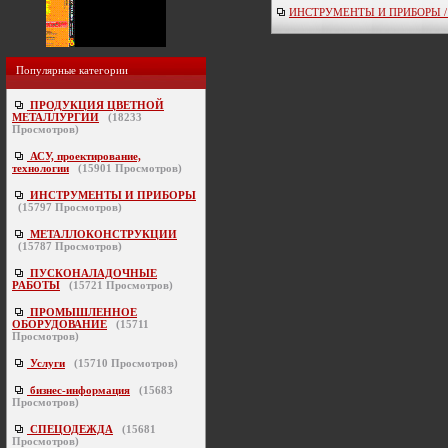
ИНСТРУМЕНТЫ И ПРИБОРЫ / кон
Популярные категории
ПРОДУКЦИЯ ЦВЕТНОЙ
МЕТАЛЛУРГИИ
(
18233
Просмотров)
АСУ, проектирование,
технологии
(
15901
Просмотров)
ИНСТРУМЕНТЫ И ПРИБОРЫ
(
15797
Просмотров)
МЕТАЛЛОКОНСТРУКЦИИ
(
15787
Просмотров)
ПУСКОНАЛАДОЧНЫЕ
РАБОТЫ
(
15721
Просмотров)
ПРОМЫШЛЕННОЕ
ОБОРУДОВАНИЕ
(
15711
Просмотров)
Услуги
(
15710
Просмотров)
бизнес-информация
(
15683
Просмотров)
СПЕЦОДЕЖДА
(
15681
Просмотров)