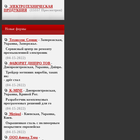
ЭЛЕКТРОТЕХНИЧЕСКАЯ
ПРОДУКЦИЯ
(
15557
Просмотров)
Новые фирмы
Техносенс Сервис
- Запорожская,
Украина, Запорожье.
Cервисный центр по ремонту
промышленной электроник
(04-15-2022)
ФАВОРИТ ДНІПРО ТОВ
-
Днепропетровская, Украина, Дніпро.
Трейдер метизних виробів, таких
як:
- дріт стал
(04-15-2022)
K-MINE
- Днепропетровская,
Украина, Кривой Рог.
Разработчик комплексных
программных решений для го
(04-15-2022)
Metipol
- Киевская, Украина,
Киев.
Окрашенная сталь с полимерным
покрытием европейско
(04-15-2022)
ООО фирма Тэра
-