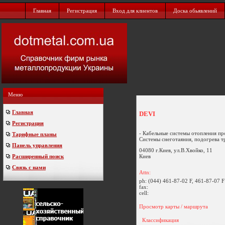
Главная
Регистрация
Вход для клиентов
Доска обьявлений
Меню
Главная
DEVI
Регистрация
- Кабельные системы отопления п
Тарифные планы
Системы снеготаяния, подогрева тр
Панель управления
04080 г.Киев, ул.В.Хвойко, 11
Киев
Расширенный поиск
Связь с нами
Attn:
ph:
(044) 461-87-02 F, 461-87-07 F
fax:
cell:
Просмотр карты / маршрута
Классификация