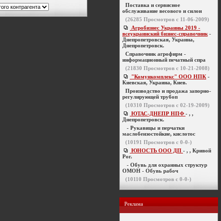
Поставка и сервисное
обслуживание весового и силои
(
26285
Просмотров с 11-06-2009)
Агробизнес Украины 2019 -
всеукраинский бизнес-справочник
-
Днепропетровская, Украина,
Днепропетровск.
Справочник агрофирм -
информационный печатный спра
(
21830
Просмотров с 10-21-2008)
"Комункомплекс" ООО НПК
-
Киевская, Украина, Киев.
Производство и продажа запорно-
регулирующей трубоп
(
10310
Просмотров с 02-19-2009)
ЮТАС-ДНЕПР НПФ
- , ,
Днепропетровск.
- Рукавицы и перчатки
маслобензостойкие, кислотос
(
10191
Просмотров с 0-0-)
ЮНОСТЬ ООО ДП
- , , Кривой
Рог.
- Обувь для охранных структур
ОМОН - Обувь рабоч
(
10110
Просмотров с 0-0-)
Реклама