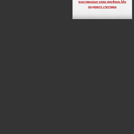
пластиковые окна профиль kbe
водяного счетчика