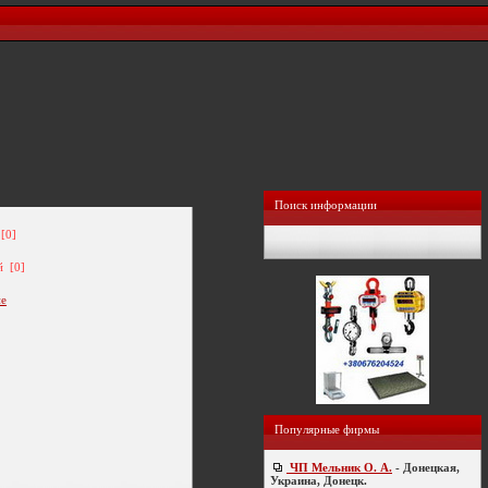
Поиск информации
[0]
й [0]
ие
Популярные фирмы
ЧП Мельник О. А.
- Донецкая,
Украина, Донецк.