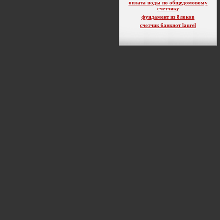
оплата воды по общедомовому
счетчику
фундамент из блоков
счетчик банкнот laurel