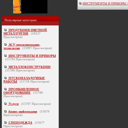
ИНСТРУМЕНТЫ И ПРИБОРЫ / ве
Популярные категории
ПРОДУКЦИЯ ЦВЕТНОЙ
МЕТАЛЛУРГИИ
(
18227
Просмотров)
АСУ, проектирование,
технологии
(
15897
Просмотров)
ИНСТРУМЕНТЫ И ПРИБОРЫ
(
15794
Просмотров)
МЕТАЛЛОКОНСТРУКЦИИ
(
15786
Просмотров)
ПУСКОНАЛАДОЧНЫЕ
РАБОТЫ
(
15718
Просмотров)
ПРОМЫШЛЕННОЕ
ОБОРУДОВАНИЕ
(
15708
Просмотров)
Услуги
(
15707
Просмотров)
бизнес-информация
(
15679
Просмотров)
СПЕЦОДЕЖДА
(
15677
Просмотров)