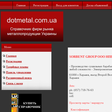
Главная
Регистрация
Вход для клиентов
Доска обьявлений
Меню
Главная
SORBENT GROUP ООО НП
Регистрация
- Производство сушильных бараба
Тарифные планы
любой сложности - Электромонтажн
Панель управления
61000 г.Харьков, въезд Второй Во
Харьков
Расширенный поиск
Связь с нами
Attn:
ph:
(057) 718-76-63
fax:
cell:
Просмотр карты / маршрута
Классификация