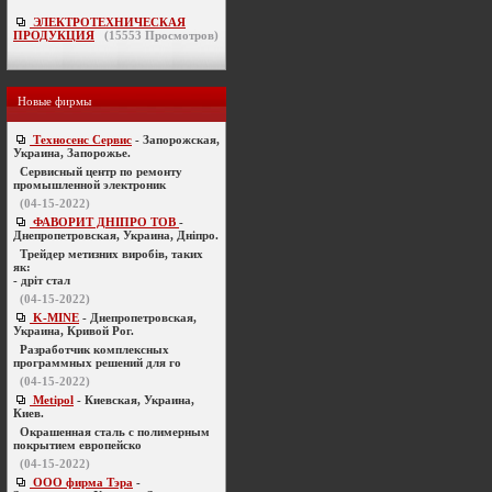
ЭЛЕКТРОТЕХНИЧЕСКАЯ
ПРОДУКЦИЯ
(
15553
Просмотров)
Новые фирмы
Техносенс Сервис
- Запорожская,
Украина, Запорожье.
Cервисный центр по ремонту
промышленной электроник
(04-15-2022)
ФАВОРИТ ДНІПРО ТОВ
-
Днепропетровская, Украина, Дніпро.
Трейдер метизних виробів, таких
як:
- дріт стал
(04-15-2022)
K-MINE
- Днепропетровская,
Украина, Кривой Рог.
Разработчик комплексных
программных решений для го
(04-15-2022)
Metipol
- Киевская, Украина,
Киев.
Окрашенная сталь с полимерным
покрытием европейско
(04-15-2022)
ООО фирма Тэра
-