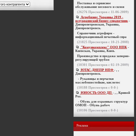
Поставка и сервисное
обслуживание весового и силои
(
26276
Просмотров с 11-06-2009)
Агробизнес Украины 2019 -
всеукраинский бизнес-справочник
-
Днепропетровская, Украина,
Днепропетровск.
Справочник агрофирм -
информационный печатный спра
(
21825
Просмотров с 10-21-2008)
"Комункомплекс" ООО НПК
-
Киевская, Украина, Киев.
Производство и продажа запорно-
регулирующей трубоп
(
10301
Просмотров с 02-19-2009)
ЮТАС-ДНЕПР НПФ
- , ,
Днепропетровск.
- Рукавицы и перчатки
маслобензостойкие, кислотос
(
10188
Просмотров с 0-0-)
ЮНОСТЬ ООО ДП
- , , Кривой
Рог.
- Обувь для охранных структур
ОМОН - Обувь рабоч
(
10106
Просмотров с 0-0-)
Реклама