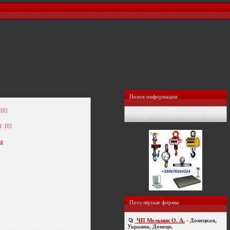
Поиск информации
[0]
й [0]
ие
Популярные фирмы
ЧП Мельник О. А.
- Донецкая,
Украина, Донецк.